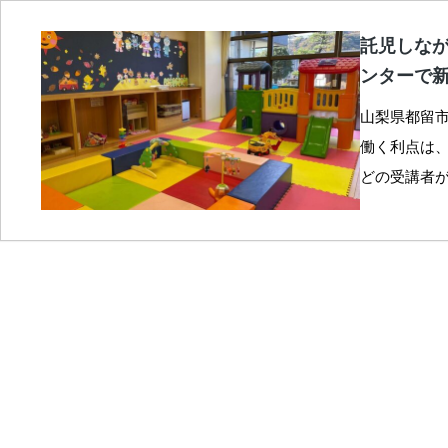
託児しな
ンターで
山梨県都留市
働く利点は、
どの受講者が