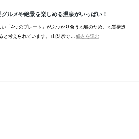
梨グルメや絶景を楽しめる温泉がいっぱい！
しい「4つのプレート」がぶつかり合う地域のため、地質構造
山
と考えられています。 山梨県で …
続きを読む
梨
県
の
人
気
温
泉
ス
ポ
ッ
ト