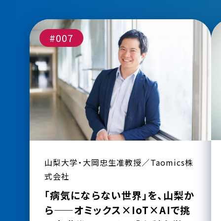
#007
山梨大学・大岡忠生准教授／Taomics株
式会社
「病気にならない世界」を、山梨か
ら——オミックス×IoT×AIで挑