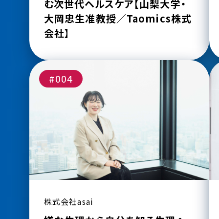
む次世代ヘルスケア【山梨大学・
大岡忠生准教授／Taomics株式
会社】
#004
株式会社asai