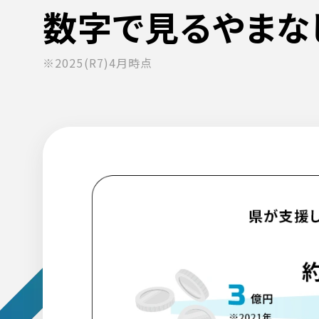
数字で​見るやま
※2025(R7)4月時点