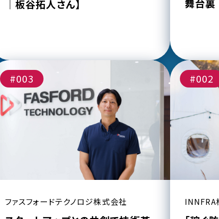
舞台裏
｜板谷拓人さん】
#003
#002
ファスフォードテクノロジ株式会社
INNFR