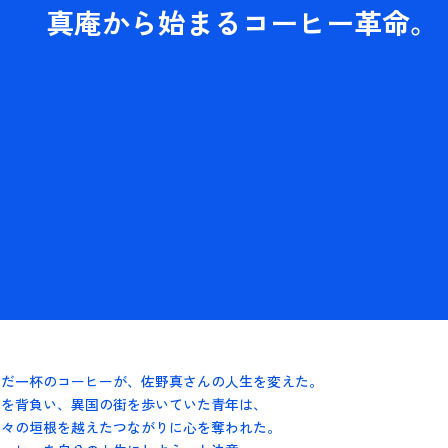
真庵から始まるコーヒー革命。
コーヒーの未来
富士川
THEME:
AREA:
んだ一杯のコーヒーが、佐野真さんの人生を変えた。
クを背負い、異国の街を歩いていた青年は、
人々の垣根を越えたつながりに心を奪われた。