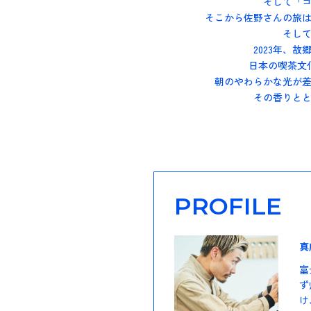
そして「
そこから佐野さんの旅
そし
2023年、
日本の喫茶文
朝のやわらかな光が
その香りと
PROFILE
真
富
ず
け