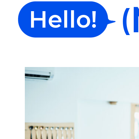
(
Hello!