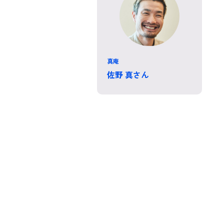
真庵
佐野 真さん