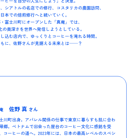
コーヒーを自分の人生にしよう」と決意。
は、シアトルの名店での修行、コスタリカの農園訪問、
て日本での焙煎修行へと続いていく。
故郷・富士川町にオープンした「真庵」では、
化の奥深さを世界へ発信しようとしている。
差し込む店内で、ゆっくりとコーヒーを淹れる時間。
ともに、佐野さんが見据える未来とは──？
佐野 真
さん
庵
士川町出身。アパレル関係の仕事で東京に暮らすも肌に合わ
帰郷。ベトナムで出会った屋台のコーヒー文化に感銘を受
、コーヒーの道へ。2023年には、日本の最高レベルのスペシ