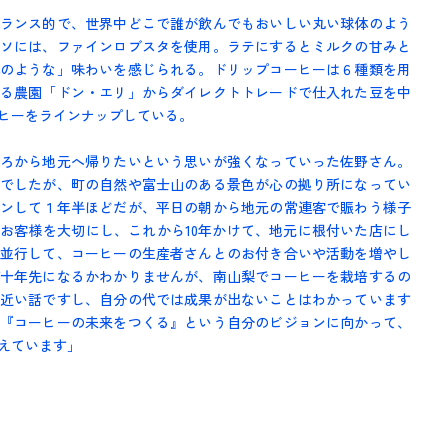
ランス的で、世界中どこで誰が飲んでもおいしい丸い球体のよう
ソには、ファインロブスタを使用。ラテにするとミルクの甘みと
のような」味わいを感じられる。ドリップコーヒーは６種類を用
る農園「ドン・エリ」からダイレクトトレードで仕入れた豆を中
ヒーをラインナップしている。
ろから地元へ帰りたいという思いが強くなっていった佐野さん。
でしたが、町の自然や富士山のある景色が心の拠り所になってい
ンして１年半ほどだが、平日の朝から地元の常連客で賑わう様子
お客様を大切にし、これから10年かけて、地元に根付いた店にし
並行して、コーヒーの生産者さんとのお付き合いや活動を増やし
十年先になるかわかりませんが、南山梨でコーヒーを栽培するの
近い話ですし、自分の代では成果が出ないことはわかっています
『コーヒーの未来をつくる』という自分のビジョンに向かって、
えています」