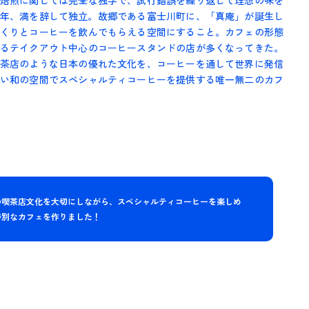
焙煎に関しては完全な独学で、試行錯誤を繰り返して理想の味を
23年、満を辞して独立。故郷である富士川町に、「真庵」が誕生し
くりとコーヒーを飲んでもらえる空間にすること。カフェの形態
るテイクアウト中心のコーヒースタンドの店が多くなってきた。
茶店のような日本の優れた文化を、コーヒーを通して世界に発信
い和の空間でスペシャルティコーヒーを提供する唯一無二のカフ
の喫茶店文化を大切にしながら、スペシャルティコーヒーを楽しめ
特別なカフェを作りました！