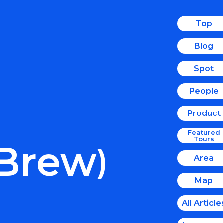
Top
Blog
Spot
People
Product
Featured
Tours
 Brew
)
Area
Map
All Article