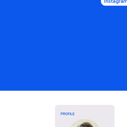
Instagra
Pick UP
町
PROFILE