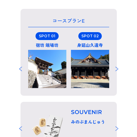
コースプランE
POT 04
SPOT 01
SPOT 02
SPOT 
ンタ製作所
宿坊 端場坊
身延山久遠寺
園林
UVENIR
SOUVENIR
のお菓子
みのぶまんじゅう