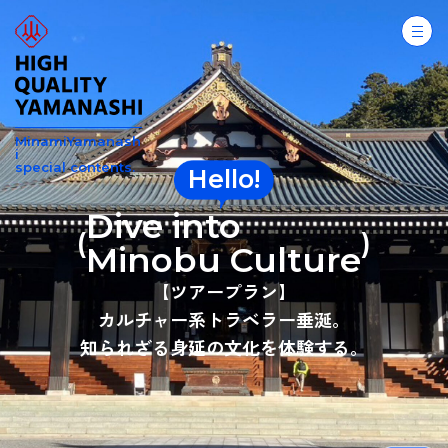
MinamiYamanash
i
special contents.
Hello!
Dive into
(
)
Minobu Culture
【ツアープラン】
カルチャー系トラベラー垂涎。
知られざる身延の文化を体験する。