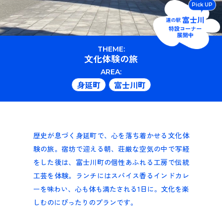
Pick UP
THEME:
文化体験の旅
AREA:
身延町
富士川町
歴史が息づく身延町で、心を落ち着かせる文化体
験の旅。宿坊で迎える朝、荘厳な空気の中で写経
をした後は、富士川町の個性あふれる工房で伝統
工芸を体験。ランチにはスパイス香るインドカレ
ーを味わい、心も体も満たされる1日に。文化を楽
しむのにぴったりのプランです。