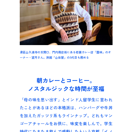
身延山久遠寺の玄関口、門内商店街にある老舗カレー店「園林」のオ
ーナー・望月さん。旅館「山田屋」の5代目も務める
朝カレーとコーヒー。
ノスタルジックな時間が至福
「母の味を思い出す」とインド人留学生に言われ
たことがあるほどの本格派は、ハンバーグや牛丼
を加えたガッツリ系もラインナップ。どれもマン
ゴーアチャールをお供に、味変を楽しんで。学生
時代にたまたま飲んで感動したという京都「イノ