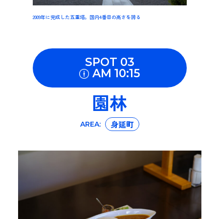
2009年に完成した五重塔。国内4番目の高さを誇る
SPOT 03
AM 10:15
園林
身延町
AREA: