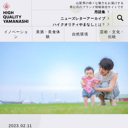
山梨県の様々な魅力をお届けする
県公式のブランド情報発信サイトです
用語集
ニューズレターアーカイブ
ハイクオリティやまなし
とは？
イノベーショ
美酒・美食体
芸術・文化・
自然環境
ン
験
伝統
2023.02.11