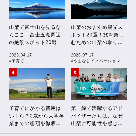
山梨で富士山を見るな
山梨のおすすめ観光ス
らここ！富士五湖周辺
ポット20選！旅を楽し
の絶景スポット20選
むための山梨の取り組
みも紹介
2023.04.17
2026.07.17
#子育て
#やまなしイノベーションストーリー
子育てにかかる費用は
第一線で活躍するアド
いくら？0歳から大学卒
バイザーたちは、なぜ
業までの総額を徹底解
山梨に可能性を感じる
説！私立・公立の費用
のか