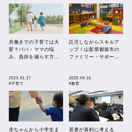
共働きでの子育ては大
託児しながらスキルア
変？パパ・ママの悩
ップ！山梨県都留市の
み、負担を減らす方法
ファミリー・サポー
を説明。少人数学級を
ト・センターで新たな
はじめ子育て環境を整
取り組み
2023.01.27
2025.04.16
えている山梨県の事例
#子育て
#教育
も紹介
赤ちゃんから小学生ま
若者が真剣に考える