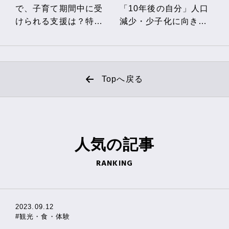
で、子育て期間中に受
「10年後の自分」人口
けられる支援は？特色
減少・少子化に向き合
ある山梨県のサービス
う山梨県が実施する
も紹介
「ライフプラン作成出
前講座」とは
Topへ戻る
人気の
記事
RANKING
2023.09.12
#観光・食・体験