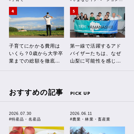
子育てにかかる費用は
第一線で活躍するアド
いくら？0歳から大学卒
バイザーたちは、なぜ
業までの総額を徹底解
山梨に可能性を感じる
説！私立・公立の費用
のか
の違いや、やまなし独
自の助成制度も紹介
おすすめの記事
PICK UP
2026.07.30
2026.06.11
#特産品・名産品
#農業・林業・畜産業