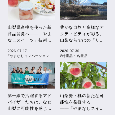
山梨県産桃を使った新
豊かな自然と多様なア
商品開発へ――「やま
クティビティが彩る、
なしスイーツ」技術向
山梨ならではの「リフ
上セミナー開催！
レッシュ農泊」
2026.07.17
2026.07.30
#やまなしイノベーションストーリー
#特産品・名産品
第一線で活躍するアド
山梨発・桃の新たな可
バイザーたちは、なぜ
能性を発掘する
山梨に可能性を感じる
――「やまなしスイー
のか
ツ」産地見学会開催！