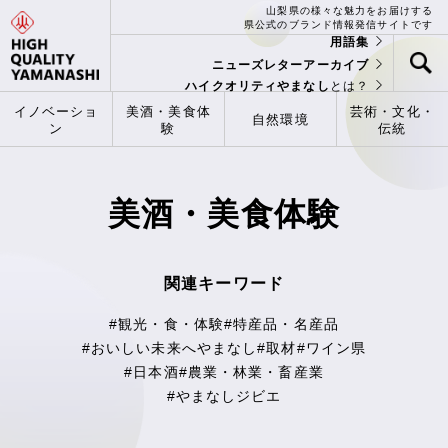
山梨県の様々な魅力をお届けする
県公式のブランド情報発信サイトです
用語集
ニューズレターアーカイブ
ハイクオリティやまなし
とは？
イノベーショ
美酒・美食体
芸術・文化・
自然環境
ン
験
伝統
美酒・美食体験
関連キーワード
#観光・食・体験
#特産品・名産品
#おいしい未来へやまなし
#取材
#ワイン県
#日本酒
#農業・林業・畜産業
#やまなしジビエ