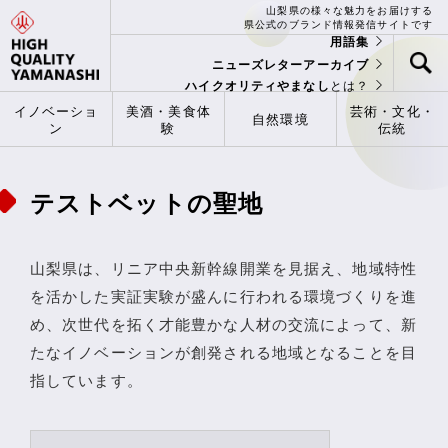
山梨県の様々な魅力をお届けする
県公式のブランド情報発信サイトです
用語集
ニューズレターアーカイブ
ハイクオリティやまなし
とは？
イノベーショ
美酒・美食体
芸術・文化・
自然環境
ン
験
伝統
テストベットの聖地
山梨県は、リニア中央新幹線開業を見据え、地域特性
を活かした実証実験が盛んに行われる環境づくりを進
め、次世代を拓く才能豊かな人材の交流によって、新
たなイノベーションが創発される地域となることを目
指しています。