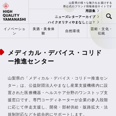
山梨県の様々な魅力をお届けする
県公式のブランド情報発信サイトです
用語集
ニューズレターアーカイブ
ハイクオリティやまなし
とは？
イノベーショ
美酒・美食体
芸術・文化・
自然環境
ン
験
伝統
メディカル・デバイス・コリド
ー推進センター
山梨県の「メディカル・デバイス・コリドー推進セン
ター」は、公益財団法人やまなし産業支援機構内に設
置された医療機器・ヘルスケア分野のワンストップ支
援窓口です。専門コーディネーターが企業の参入段階
に応じて伴走支援し、開発・部材供給・販路拡大・法
規制対応などを総合的にサポートします。