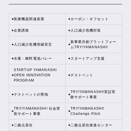
医療機器関連産業
カーボン・オフセット
企業誘致
人口減少危機対策
新事業共創プラットフォー
人口減少危機突破宣言
ムTRY!YAMANASHI!
水素・燃料電池バレー
スタートアップ支援
STARTUP YAMANASHI
OPEN INNOVATION
テストベット
PROGRAM
TRY!YAMANASHI!実証実
テストベットの聖地
験サポート事業
TRY!YAMANASHI! 社会実
TRY!YAMANASHI!
装サポート事業
Challenge Pitch
二拠点居住
二拠点居住推進センター