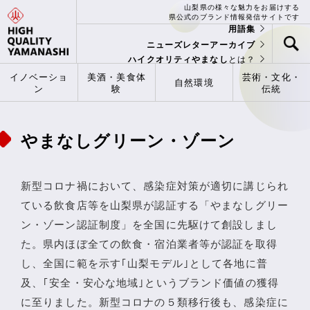
山梨県の様々な魅力をお届けする
県公式のブランド情報発信サイトです
用語集
ニューズレターアーカイブ
ハイクオリティやまなし
とは？
イノベーショ
美酒・美食体
芸術・文化・
自然環境
ン
験
伝統
やまなしグリーン・ゾーン
新型コロナ禍において、感染症対策が適切に講じられ
ている飲食店等を山梨県が認証する「やまなしグリー
ン・ゾーン認証制度」を全国に先駆けて創設しまし
た。県内ほぼ全ての飲食・宿泊業者等が認証を取得
し、全国に範を示す｢山梨モデル｣として各地に普
及、｢安全・安心な地域｣というブランド価値の獲得
に至りました。新型コロナの５類移行後も、感染症に