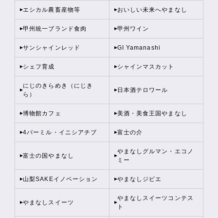
エシカル農畜産物等
おいしい未来へやまなし
甲州統一ブランド食肉
甲州ワイン
サンシャインレッド
GI Yamanashi
シェフ育成
シャインマスカット
にじのきらめき（にじき
日本酒テロワール
ら）
博物館カフェ
美酒・美食王国やまなし
4パーミル・イニシアチブ
富士の介
やまなしグルマン・エコノ
富士の国やまなし
ミー
山梨SAKEイノベーション
やまなしジビエ
やまなしスイーツコンテス
やまなしスイーツ
ト