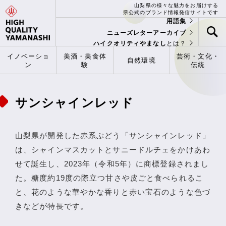
山梨県の様々な魅力をお届けする
県公式のブランド情報発信サイトです
用語集
ニューズレターアーカイブ
ハイクオリティやまなし
とは？
イノベーショ
美酒・美食体
芸術・文化・
自然環境
ン
験
伝統
サンシャインレッド
山梨県が開発した赤系ぶどう「サンシャインレッド」
は、シャインマスカットとサニードルチェをかけあわ
せて誕生し、2023年（令和5年）に商標登録されまし
た。糖度約19度の際立つ甘さや皮ごと食べられるこ
と、花のような華やかな香りと赤い宝石のような色づ
きなどが特長です。