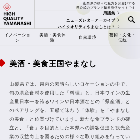
山梨県の様々な魅力をお届けする
県公式のブランド情報発信サイトです
用語集
ニューズレターアーカイブ
ハイクオリティやまなし
とは？
イノベーショ
美酒・美食体
芸術・文化・
自然環境
ン
験
伝統
美酒・美食王国やまなし
山梨県では、県内の素晴らしいロケーションの中で、
旬の県産食材を使用した「料理」と、日本ワインの生
産量日本一を誇るワインや日本酒などの「県産酒」と
のペアリングを、五感で味わう「体験」を「やまなし
の美食」と位置づけています。新たな食ブランドの確
立と、「食」を目的とした本県への誘客促進と観光産
業の収益向上を図るための様々な取り組みを行ってい