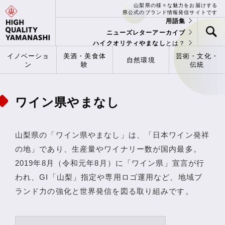
山梨県の様々な魅力をお届けする
県公式のブランド情報発信サイトです
用語集
ニューズレターアーカイブ
ハイクオリティやまなし
とは？
イノベーショ
美酒・美食体
芸術・文化・
自然環境
ン
験
伝統
ワイン県やまなし
山梨県の「ワイン県やまなし」は、「日本ワイン発祥
の地」であり、生産量やワイナリー数が国内最多。
2019年8月（令和元年8月）に「ワイン県」宣言が行
われ、GI「山梨」指定や専用ロゴ運用など、地域ブ
ランド力の強化と世界発信を図る取り組みです。