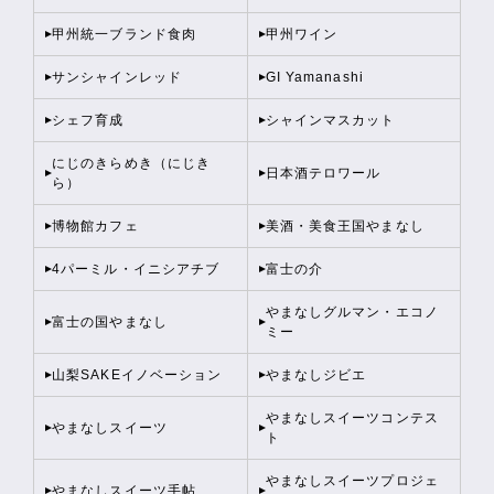
甲州統一ブランド食肉
甲州ワイン
サンシャインレッド
GI Yamanashi
シェフ育成
シャインマスカット
にじのきらめき（にじき
日本酒テロワール
ら）
博物館カフェ
美酒・美食王国やまなし
4パーミル・イニシアチブ
富士の介
やまなしグルマン・エコノ
富士の国やまなし
ミー
山梨SAKEイノベーション
やまなしジビエ
やまなしスイーツコンテス
やまなしスイーツ
ト
やまなしスイーツプロジェ
やまなしスイーツ手帖