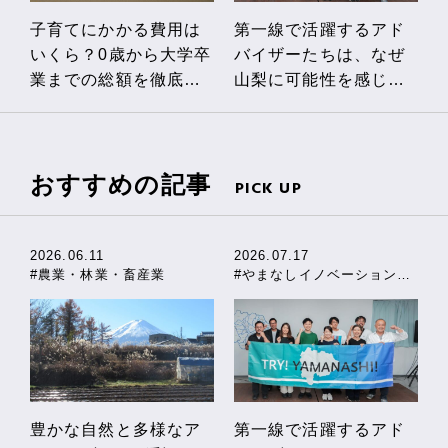
子育てにかかる費用は
第一線で活躍するアド
いくら？0歳から大学卒
バイザーたちは、なぜ
業までの総額を徹底解
山梨に可能性を感じる
説！私立・公立の費用
のか
の違いや、やまなし独
自の助成制度も紹介
おすすめの記事
PICK UP
2026.06.11
2026.07.17
#農業・林業・畜産業
#やまなしイノベーションストーリー
豊かな自然と多様なア
第一線で活躍するアド