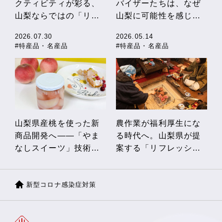
クティビティが彩る、
バイザーたちは、なぜ
山梨ならではの「リフ
山梨に可能性を感じる
レッシュ農泊」
のか
2026.07.30
2026.05.14
#特産品・名産品
#特産品・名産品
山梨県産桃を使った新
農作業が福利厚生にな
商品開発へ――「やま
る時代へ。山梨県が提
なしスイーツ」技術向
案する「リフレッシュ
上セミナー開催！
農泊」体験レポート
新型コロナ感染症対策