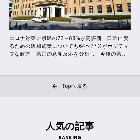
コロナ対策に県民の72～88%が高評価、日常に戻
るための緩和施策についても64〜77％がポジティ
ブな解答 県民の意見反応を分析し、今後の県政
に反映へ
Topへ戻る
人気の
記事
RANKING