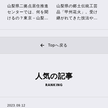
山梨県二拠点居住推進
山梨県の郷土伝統工芸
センターでは、何を聞
品「甲州花火」。受け
けるの？東京－山梨の
継がれてきた技法や花
二拠点居住の相談に密
火玉に込められた想い
着
とは
Topへ戻る
人気の
記事
RANKING
2023.09.12