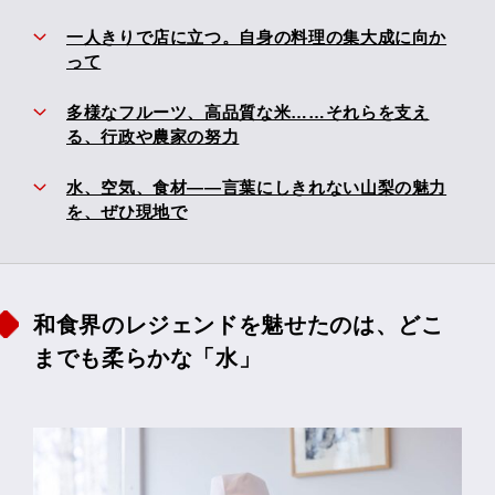
一人きりで店に立つ。自身の料理の集大成に向か
って
多様なフルーツ、高品質な米……それらを支え
る、行政や農家の努力
水、空気、食材――言葉にしきれない山梨の魅力
を、ぜひ現地で
和食界のレジェンドを魅せたのは、どこ
までも柔らかな「水」