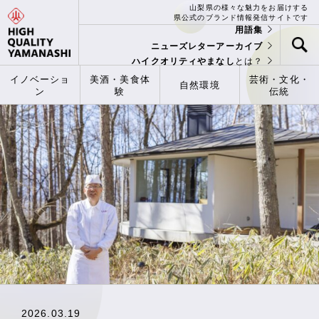
山梨県の様々な魅力をお届けする
県公式のブランド情報発信サイトです
用語集
ニューズレターアーカイブ
ハイクオリティやまなし
とは？
イノベーショ
美酒・美食体
芸術・文化・
自然環境
ン
験
伝統
2026.03.19