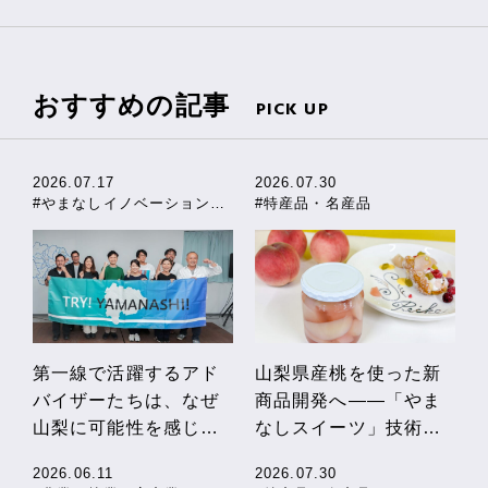
説！私立・公立の費用
のか
の違いや、やまなし独
自の助成制度も紹介
おすすめの記事
PICK UP
2026.07.17
2026.07.30
#やまなしイノベーションストーリー
#特産品・名産品
第一線で活躍するアド
山梨県産桃を使った新
バイザーたちは、なぜ
商品開発へ――「やま
山梨に可能性を感じる
なしスイーツ」技術向
のか
上セミナー開催！
2026.06.11
2026.07.30