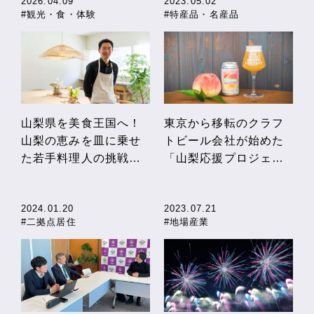
2026.04.09
2023.05.02
#観光・食・体験
#特産品・名産品
山梨県を美食王国へ！
東京から移転のクラフ
山梨の恵みを皿に乗せ
トビール会社が始めた
た若手料理人の挑戦
「山梨応援プロジェク
【吉原誠人さん】
ト」 地元の農産物と
コラボを続け、魅力を
2024.01.20
2023.07.21
発信
#二拠点居住
#地場産業