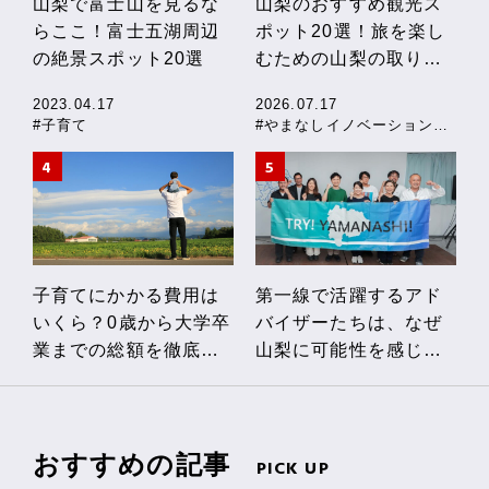
山梨で富士山を見るな
山梨のおすすめ観光ス
らここ！富士五湖周辺
ポット20選！旅を楽し
の絶景スポット20選
むための山梨の取り組
みも紹介
2023.04.17
2026.07.17
#子育て
#やまなしイノベーションストーリー
子育てにかかる費用は
第一線で活躍するアド
いくら？0歳から大学卒
バイザーたちは、なぜ
業までの総額を徹底解
山梨に可能性を感じる
説！私立・公立の費用
のか
の違いや、やまなし独
自の助成制度も紹介
おすすめの記事
PICK UP