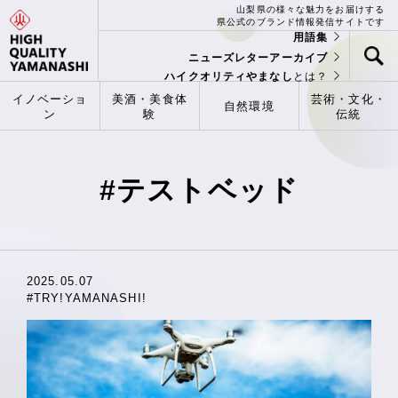
山梨県の様々な魅力をお届けする
県公式のブランド情報発信サイトです
用語集
ニューズレターアーカイブ
ハイクオリティやまなし
とは？
イノベーショ
美酒・美食体
芸術・文化・
自然環境
ン
験
伝統
#テストベッド
2025.05.07
#TRY!YAMANASHI!