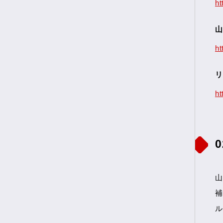
ht
山
ht
リ
ht
山
補
ル