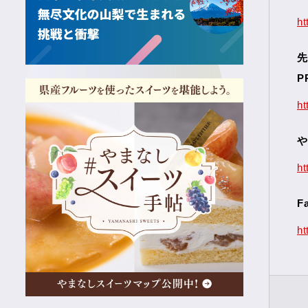
ht
先
P
ht
や
ht
F
h