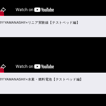
RY!YAMANASHI!×リニア実験線【テストベッド編】
RY!YAMANASHI!×水素・燃料電池【テストベッド編】