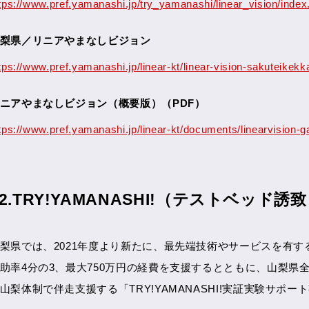
tps://www.pref.yamanashi.jp/try_yamanashi/linear_vision/index
梨県／リニアやまなしビジョン
tps://www.pref.yamanashi.jp/linear-kt/linear-vision-sakuteikek
ニアやまなしビジョン（概要版）（PDF）
tps://www.pref.yamanashi.jp/linear-kt/documents/linearvision-g
02.TRY!YAMANASHI!（テストベッド誘
梨県では、2021年度より新たに、最先端技術やサービスを有
助率4分の3、最大750万円の経費を支援するとともに、山梨
山梨体制で伴走支援する「TRY!YAMANASHI!実証実験サポ