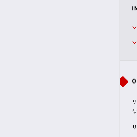
I
リ
な
リ