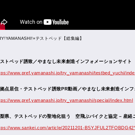
RY!YAMANASHI!×テストベッド【総集編】
ストベッド誘致／やまなし未来創造インフォメーションサイト
tps://www.pref.yamanashi.jp/try_yamanashi/testbed_yuchi/inde
拠点居住・テストベッド誘致PR動画／やまなし未来創造インフ
tps://www.pref.yamanashi.jp/try_yamanashi/special/index.html
梨県、テストベッドの聖地化狙う 空飛ぶバイクと協定 – 産経
ttps://www.sankei.com/article/20211201-BSYJFUL2TFOBDG