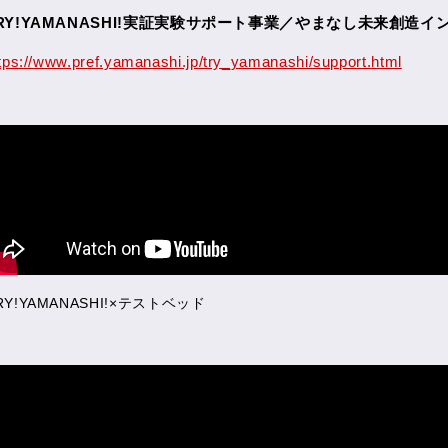
RY!YAMANASHI!実証実験サポート事業／やまなし未来創造
tps://www.pref.yamanashi.jp/try_yamanashi/support.html
RY!YAMANASHI!×テストベッド