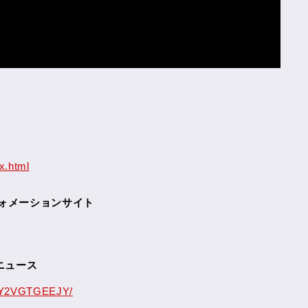
x.html
ォメーションサイト
ニュース
42Y2VGTGEEJY/