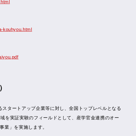
.html
ka-kouhyou.html
aiyou.pdf
致）
するスタートアップ企業等に対し、全国トップレベルとなる
県全域を実証実験のフィールドとして、産学官金連携のオー
ート事業」を実施します。