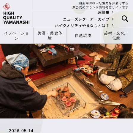
山梨県の様々な魅力をお届けする
県公式のブランド情報発信サイトです
用語集
ニューズレターアーカイブ
ハイクオリティやまなし
とは？
イノベーショ
美酒・美食体
芸術・文化・
自然環境
ン
験
伝統
2026.05.14