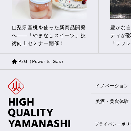
豊かな
山梨県産桃を使った新商品開発
ティが
へ――「やまなしスイーツ」技
「リフ
術向上セミナー開催！
P2G（Power to Gas）
イノベーション
美酒・美食体験
プライバシーポリ