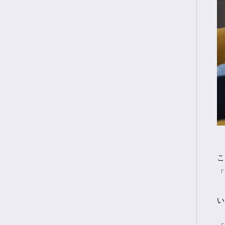
こ
「
い