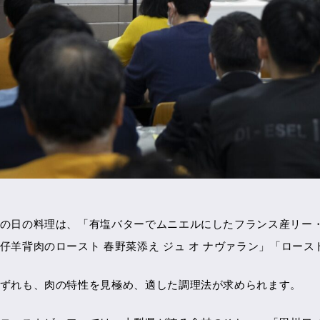
の日の料理は、「有塩バターでムニエルにしたフランス産リー・
仔羊背肉のロースト 春野菜添え ジュ オ ナヴァラン」「ロース
ずれも、肉の特性を見極め、適した調理法が求められます。