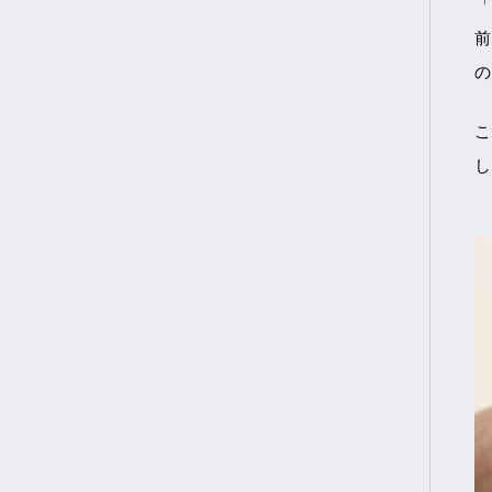
「
前
の
こ
し