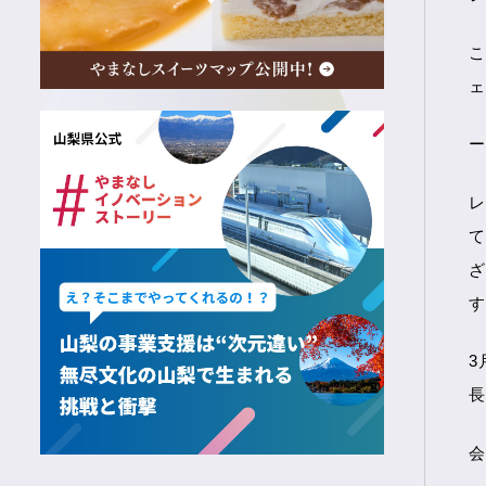
こ
ェ
ー
レ
て
ざ
す
3
長
会