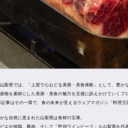
山梨県では、「上質で心おどる美酒・美食体験」として、豊か
産物を素材にした美酒・美食の魅力を五感に訴えかけていくプ
記事はその一環で、食の未来が見えるウェブマガジン「料理王
かな自然に恵まれた山梨県は食材の宝庫。
ビエや地鶏、豚肉、そして「甲州ワインビーフ」も山梨県を代